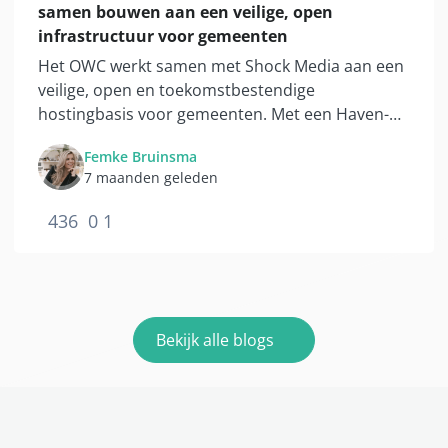
samen bouwen aan een veilige, open
infrastructuur voor gemeenten
Het OWC werkt samen met Shock Media aan een
veilige, open en toekomstbestendige
hostingbasis voor gemeenten. Met een Haven-
conforme infrastructuur op Nederlandse bodem
Femke Bruinsma
krijgen gemeenten keuzevrijheid, schaalbaarheid
7 maanden geleden
en regie over de digitale voorzieningen
436
0
1
Bekijk alle blogs