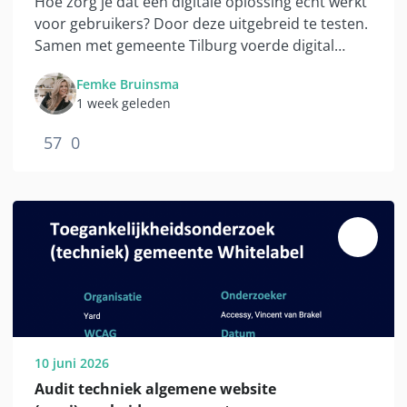
Hoe zorg je dat een digitale oplossing écht werkt
voor gebruikers? Door deze uitgebreid te testen.
Samen met gemeente Tilburg voerde digital
agency Acato gebruikersonderzoeken uit naar de
Femke Bruinsma
publicatievoorziening met LLM-anonimisering.
1 week geleden
57
0
10 juni 2026
Audit techniek algemene website